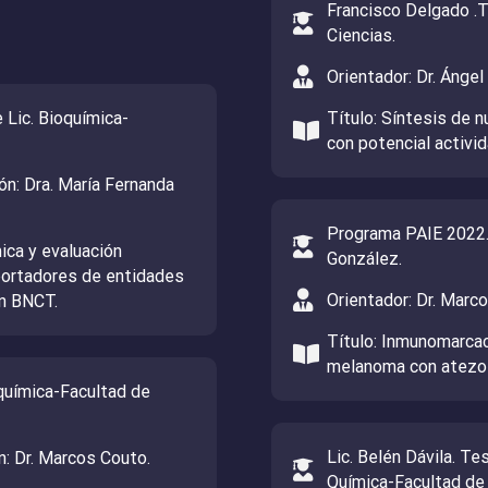
Francisco Delgado .T
Ciencias.
Orientador: Dr. Ánge
 Lic. Bioquímica-
Título: Síntesis de
con potencial activi
ón: Dra. María Fernanda
Programa PAIE 2022.
mica y evaluación
González.
 portadores de entidades
Orientador: Dr. Marco
en BNCT.
Título: Inmunomarca
melanoma con atezo
oquímica-Facultad de
Lic. Belén Dávila. 
ón: Dr. Marcos Couto.
Química-Facultad de